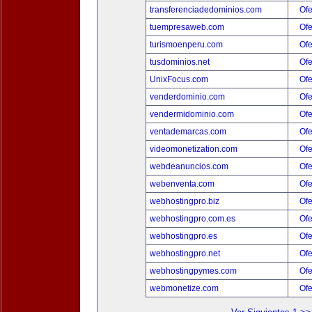
transferenciadedominios.com
Ofe
tuempresaweb.com
Ofe
turismoenperu.com
Ofe
tusdominios.net
Ofe
UnixFocus.com
Ofe
venderdominio.com
Ofe
vendermidominio.com
Ofe
ventademarcas.com
Ofe
videomonetization.com
Ofe
webdeanuncios.com
Ofe
webenventa.com
Ofe
webhostingpro.biz
Ofe
webhostingpro.com.es
Ofe
webhostingpro.es
Ofe
webhostingpro.net
Ofe
webhostingpymes.com
Ofe
webmonetize.com
Ofe