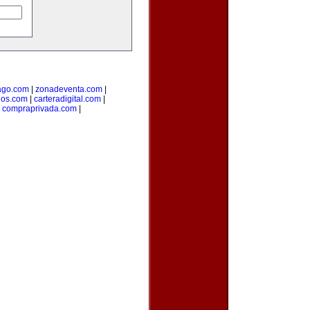
go.com
|
zonadeventa.com
|
dos.com
|
carteradigital.com
|
|
compraprivada.com
|