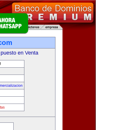
.com
 puesto en Venta
M
mercializacion
tas