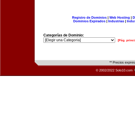
Registro de Dominios
|
Web Hosting
|
D
Dominios Expirados
|
Industrias
|
Indu
Categorías de Dominio:
[Pág. princi
** Precios expre
© 2002/2022 Solo10.com