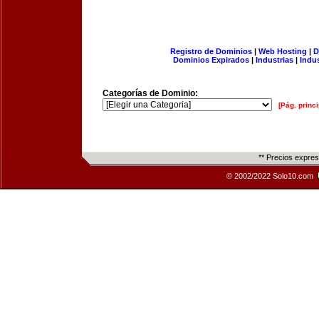
Registro de Dominios
|
Web Hosting
|
D
Dominios Expirados
|
Industrias
|
Indu
Categorías de Dominio:
[Pág. princi
** Precios expre
© 2002/2022 Solo10.com