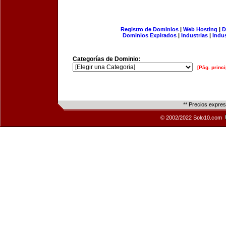
Registro de Dominios
|
Web Hosting
|
D
Dominios Expirados
|
Industrias
|
Indu
Categorías de Dominio:
[Pág. princi
** Precios expre
© 2002/2022 Solo10.com