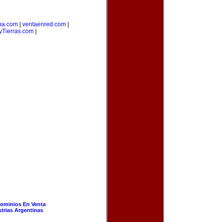
ba.com
|
ventaenred.com
|
Tierras.com
|
ominios En Venta
strias Argentinas