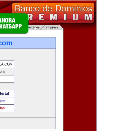
.com
EA.COM
com
ferta!
com
tas