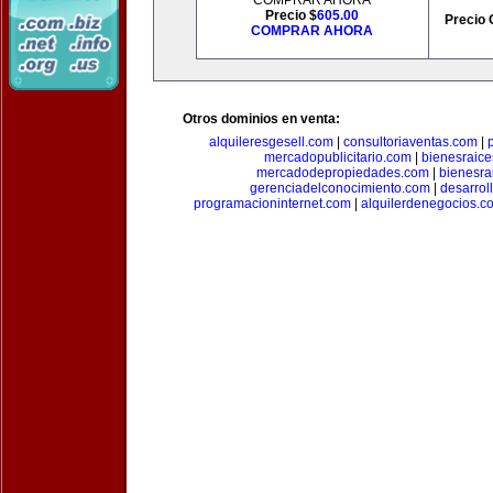
COMPRAR AHORA
Precio $
605.00
Precio 
COMPRAR AHORA
Otros dominios en venta:
alquileresgesell.com
|
consultoriaventas.com
|
mercadopublicitario.com
|
bienesraice
mercadodepropiedades.com
|
bienesra
gerenciadelconocimiento.com
|
desarrol
programacioninternet.com
|
alquilerdenegocios.c