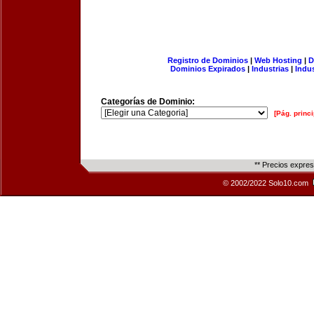
Registro de Dominios
|
Web Hosting
|
D
Dominios Expirados
|
Industrias
|
Indu
Categorías de Dominio:
[Pág. princi
** Precios expre
© 2002/2022 Solo10.com