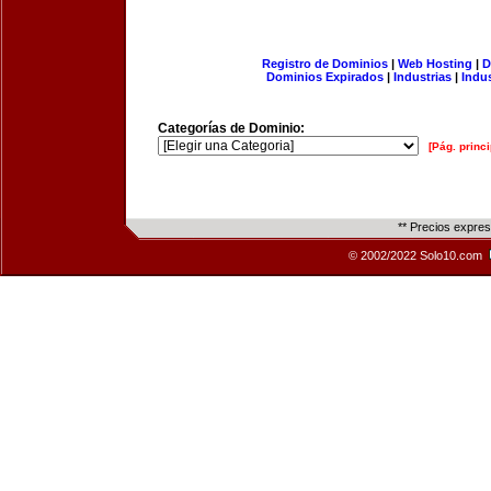
Registro de Dominios
|
Web Hosting
|
D
Dominios Expirados
|
Industrias
|
Indu
Categorías de Dominio:
[Pág. princi
** Precios expre
© 2002/2022 Solo10.com