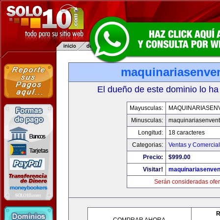
maquinariasenve
El dueño de este dominio lo ha
Mayusculas:
MAQUINARIASEN
Minusculas:
maquinariasenven
Longitud:
18 caracteres
Categorias:
Ventas y Comercial
Precio:
$999.00
Visitar!
maquinariasenve
Serán consideradas ofer
R